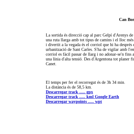
Can Bor
La sortida és direcció cap al parc Gelpí d'Arenys d
una ruta llarga amb tot tipus de camins i el lloc mé
i divertit a la vegada és el corriol que hi ha després 
urbanització de Sant Carles. S'ha de vigilar amb l'en
corriol es fàcil passar de llarg i no adonar-se'n fins 
una línia d'alta tensió. Des d'Argentona tot planer fi
Canet.
El temps per fer el recorregut és de 3h 34 min.
La distància és de 58,5 km.
Descarregar track ..... gpx
Descarregar track ..... kml Google Earth
Descarregar waypoints ..... wpt