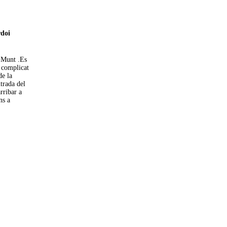
doi
e Munt .Es
s complicat
de la
trada del
arribar a
ns a